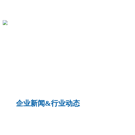
民标设备
军用电子
企业新闻&行业动态
诺益成功中标国家新能源汽车技
术创新中心电波暗室及EMC系统
整体实验室项目